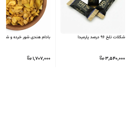
شکلات تلخ 96 درصد پارمیدا
بادام هندی شور خرده و شکس
1,707,000
3,540,000