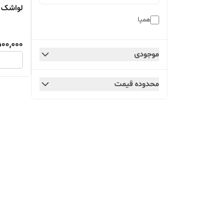
لواشک پ
همپا
00,000
موجودی
محدوده قیمت