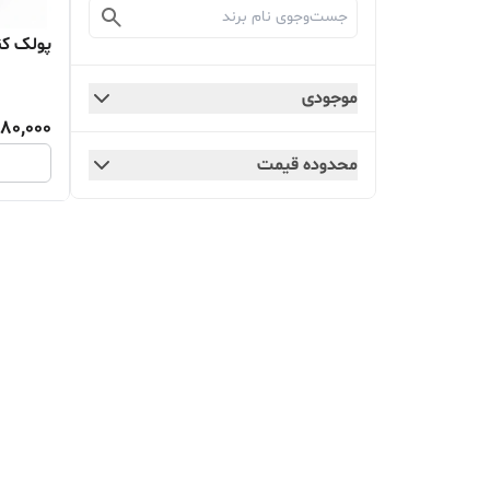
پولک ک
موجودی
80,000
محدوده قیمت