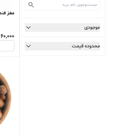
مغز فند
موجودی
860,000
محدوده قیمت