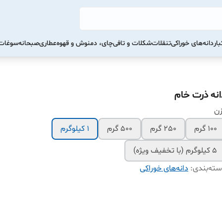
ار
دانه‌های خوراکی
تنقلات
شکلات و تافی
چای، دمنوش و قهوه
عطاری
صبحانه
سوغات 
انه ذرت خام
زن
100 گرم
250 گرم
500 گرم
1 کیلوگرم
5 کیلوگرم (با تخفیف ویژه)
ته‌بندی
:
دانه‌های خوراکی