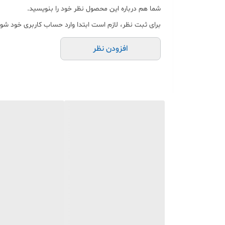
با توجه به ویتامین ب موجود در دانه های ذرت، این
شما هم درباره این محصول نظر خود را بنویسید.
تیامین (ویتامین ب3) باعث بهبود عملکرد نورون ها یا همان سلول های عصبی می شود.
برای ثبت نظر، لازم است ابتدا وارد حساب کاربری خود شوی
کالری دانه های ذرت بالاست؛ به همین دلیل مصرف
افزودن نظر
سیستم ایمنی بدن با دانه های ذرت تقویت و از برو
ذرت املاح معدنی بدن را به خوبی رفع نیاز می کند
روش های مصرف دانه ذرت:
از نشاسته ذرت آرد تهیه می شود که بسیار مقوی خوب است.
استفاده کرد. همچنین دانه ذرت خام که با آن تنقلاتی چ
دانه ذرت خام:
حتما برای یک بار هم که شده در خیابان ها یا بوفه های س
مبلغ کمتری هزینه اما به طور کاملا بهداشتی و خانگی، پاپ
درست می شوند افزودنی های ناسالم و مضر و همچنین ماده 
نکته پایانی:
در مورد این که پاپ کورن شما هم مثل
تنقلات
بیرونی خوشم