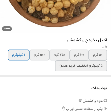
آجیل نخودچی کشمش
وزن
50 گرم
100 گرم
250 گرم
500 گرم
1 کیلوگرم
5 کیلوگرم (تخفیف خرید عمده)
توضیحات
💥نخود و کشمش 💯
💠 یکی از تنقلات سنتی ایرانی 👌