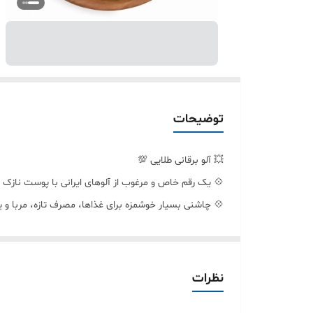
توضیحات
💥 آلو برقانی طلایی 💯
💠 یک رقم خاص و مرغوب از آلوهای ایرانی با پوست نازک 
💠 چاشنی بسیار خوشمزه برای غذاها، مصرف تازه، مربا و 
💠 سرشار از ویتامین C، آنتی‌اکسیدان و فیبر
نظرات