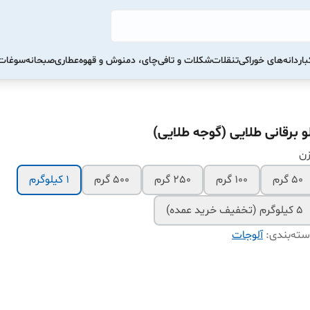
ار
دانه‌های خوراکی
تنقلات
شکلات و تافی
چای، دمنوش و قهوه
عطاری
صبحانه
سوغات 
لو برقانی طلایی (گوجه طلایی)
زن
50 گرم
100 گرم
250 گرم
500 گرم
1 کیلوگرم
5 کیلوگرم (تخفیف خرید عمده)
ته‌بندی
:
آلوجات