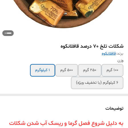
شکلات تلخ 70 درصد قافلانکوه
برند:
قافلانکوه
وزن
100 گرم
250 گرم
500 گرم
1 کیلوگرم
6 کیلوگرم (با تخفیف ویژه)
توضیحات
به دلیل شروع فصل گرما و ریسک آب شدن شکلات