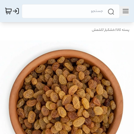
پسته کالا
/
خشکبار
/
کشمش