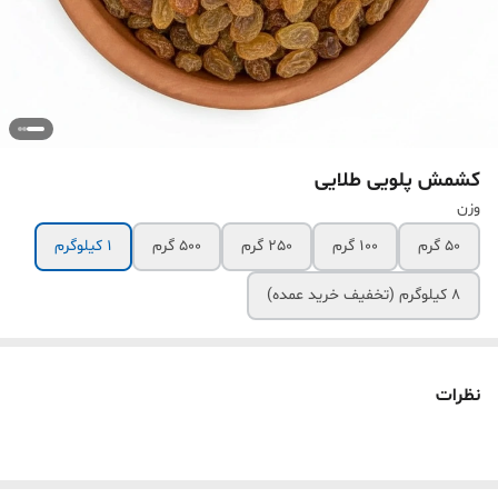
کشمش پلویی طلایی
وزن
50 گرم
100 گرم
250 گرم
500 گرم
1 کیلوگرم
8 کیلوگرم (تخفیف خرید عمده)
نظرات