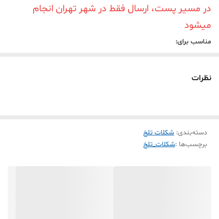
در مسیر پست، ارسال فقط در شهر تهران انجام
میشود
مناسب برای:
پذیرایی رسمی یا روزمره همراه با چای یا قهوه
افرادی که
رژیم
کم‌قند
دارند یا طعم شکلات تلخ را ترجیح می‌دهند.
نظرات
دسته‌بندی
:
شکلات تلخ
برچسب‌ها :
شکلات_تلخ