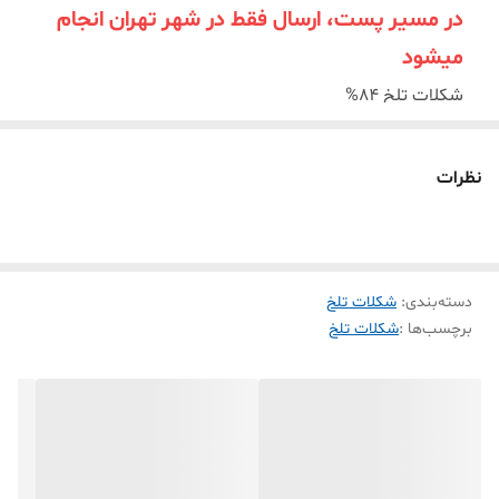
در مسیر پست، ارسال فقط در شهر تهران انجام
میشود
شکلات تلخ 84%
حاوی
کره کاکائو
و پودر کاکائو خالص
فاقد محصولات حیوانی
نظرات
مناسب برای افراد وگان (رژیم غذایی گیاهی)
دسته‌بندی
:
شکلات تلخ
برچسب‌ها :
شکلات تلخ