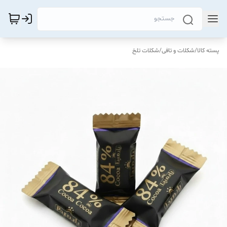
پسته کالا
/
شکلات و تافی
/
شکلات تلخ