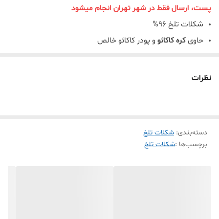
پست، ارسال فقط در شهر تهران انجام میشود
شکلات تلخ 96%
حاوی
کره کاکائو
و پودر کاکائو خالص
فاقد محصولات حیوانی
مناسب برای افراد وگان (رژیم غذایی گیاهی)
نظرات
دسته‌بندی
:
شکلات تلخ
برچسب‌ها :
شکلات تلخ