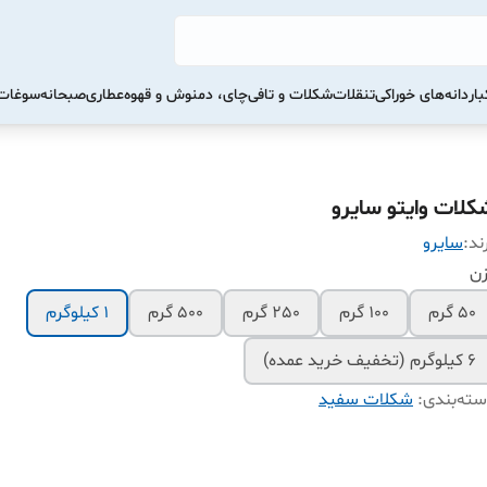
ار
دانه‌های خوراکی
تنقلات
شکلات و تافی
چای، دمنوش و قهوه
عطاری
صبحانه
سوغات 
کلات وایتو سایرو
ند:
سایرو
زن
50 گرم
100 گرم
250 گرم
500 گرم
1 کیلوگرم
6 کیلوگرم (تخفیف خرید عمده)
ته‌بندی
:
شکلات سفید