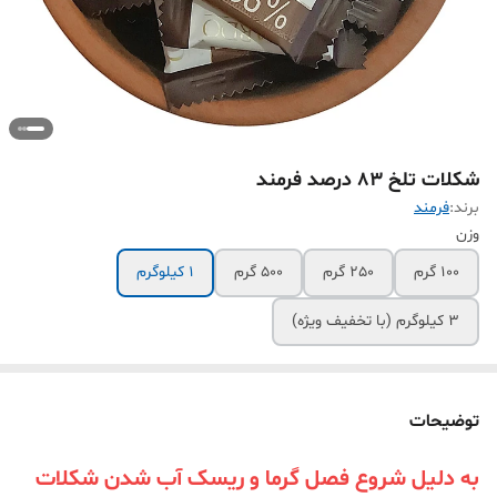
شکلات تلخ 83 درصد فرمند
برند:
فرمند
وزن
100 گرم
250 گرم
500 گرم
1 کیلوگرم
3 کیلوگرم (با تخفیف ویژه)
توضیحات
به دلیل شروع فصل گرما و ریسک آب شدن شکلات