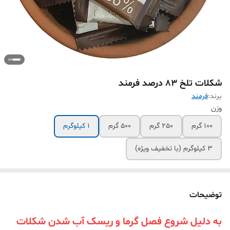
شکلات تلخ 83 درصد فرمند
برند:
فرمند
وزن
100 گرم
250 گرم
500 گرم
1 کیلوگرم
3 کیلوگرم (با تخفیف ویژه)
توضیحات
به دلیل شروع فصل گرما و ریسک آب شدن شکلات