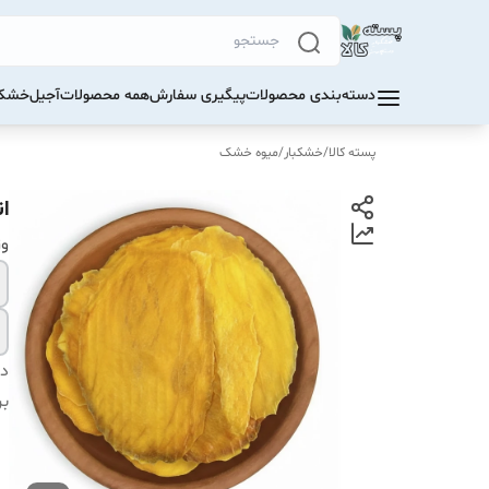
دسته‌بندی محصولات
پیگیری سفارش
همه محصولات
آجیل
خشکب
پسته کالا
/
خشکبار
/
میوه خشک
ا
و
دس
بر