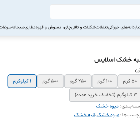
ار
دانه‌های خوراکی
تنقلات
شکلات و تافی
چای، دمنوش و قهوه
عطاری
صبحانه
سوغات 
نبه خشک اسلایس
زن
50 گرم
100 گرم
250 گرم
500 گرم
1 کیلوگرم
3 کیلوگرم (تخفیف خرید عمده)
ته‌بندی
:
میوه خشک
چسب‌ها :
میوه خشک
،
انبه خشک