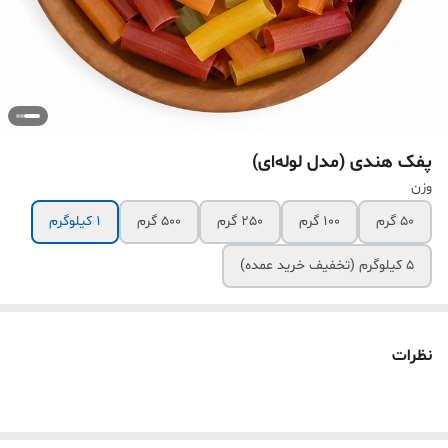
پفک هندی (مدل لوله‌ای)
وزن
50 گرم
100 گرم
250 گرم
500 گرم
1 کیلوگرم
5 کیلوگرم (تخفیف خرید عمده)
نظرات