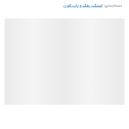
دسته‌بندی
:
اسنک، پفک و پاپ کورن