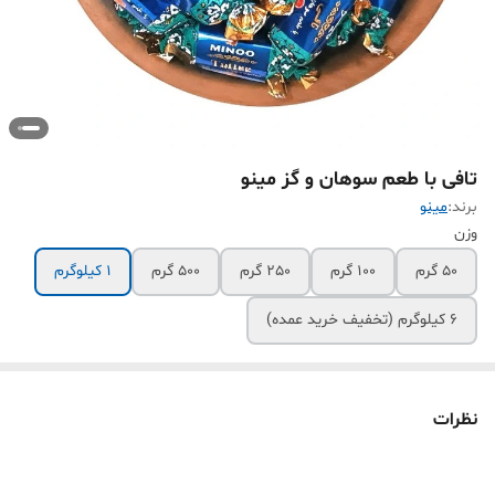
تافی با طعم سوهان و گز مینو
برند:
مینو
وزن
50 گرم
100 گرم
250 گرم
500 گرم
1 کیلوگرم
6 کیلوگرم (تخفیف خرید عمده)
نظرات