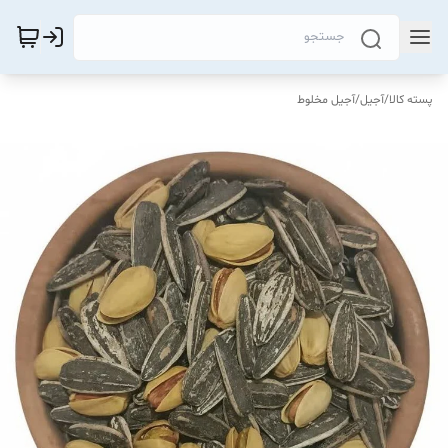
پسته کالا
/
آجیل
/
آجیل مخلوط