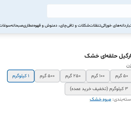
ار
دانه‌های خوراکی
تنقلات
شکلات و تافی
چای، دمنوش و قهوه
عطاری
صبحانه
سوغات 
ارگیل حلقه‌ای خشک
زن
50 گرم
100 گرم
250 گرم
500 گرم
1 کیلوگرم
3 کیلوگرم (تخفیف خرید عمده)
ته‌بندی
:
میوه خشک