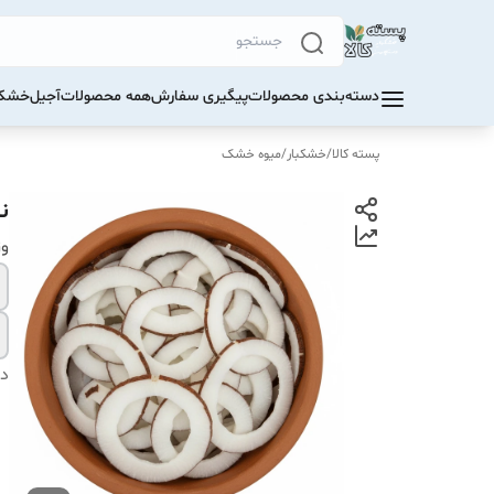
دسته‌بندی محصولات
پیگیری سفارش
همه محصولات
آجیل
خشکب
پسته کالا
/
خشکبار
/
میوه خشک
ن
و
دس