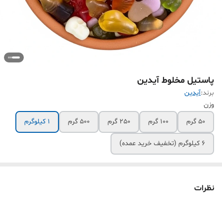
پاستیل مخلوط آیدین
برند:
آیدین
وزن
50 گرم
100 گرم
250 گرم
500 گرم
1 کیلوگرم
6 کیلوگرم (تخفیف خرید عمده)
نظرات