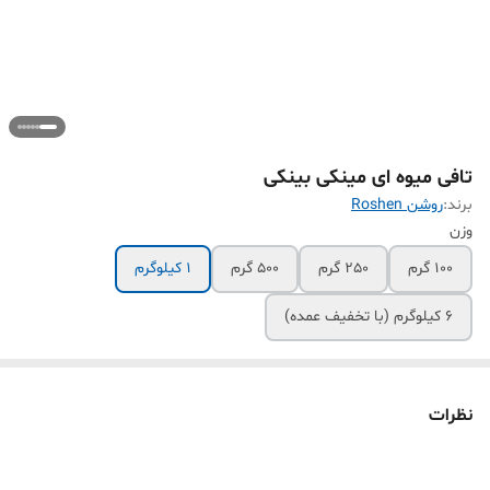
تافی میوه ای مینکی بینکی
برند:
روشن Roshen
وزن
100 گرم
250 گرم
500 گرم
1 کیلوگرم
6 کیلوگرم (با تخفیف عمده)
نظرات