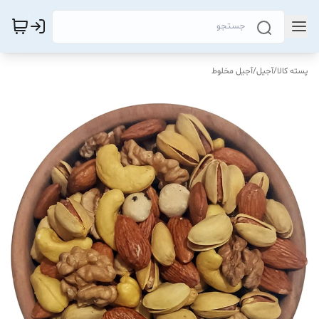
پسته کالا
/
آجیل
/
آجیل مخلوط