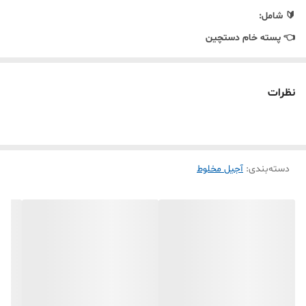
🔰 شامل:
👈 پسته خام دستچین
👈 بادام هندی خام سایز 240
👈 مغز گردوی ایرانی درجه 1
نظرات
👈 بادام درختی خام خارجی
👈 فندق با پوست خام ایرانی
دسته‌بندی
:
آجیل مخلوط