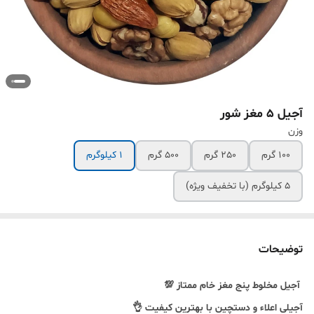
آجیل 5 مغز شور
وزن
100 گرم
250 گرم
500 گرم
1 کیلوگرم
5 کیلوگرم (با تخفیف ویژه)
توضیحات
آجیل مخلوط پنج مغز خام ممتاز 💯
آجیلی اعلاء و دستچین با بهترین کیفیت 👌