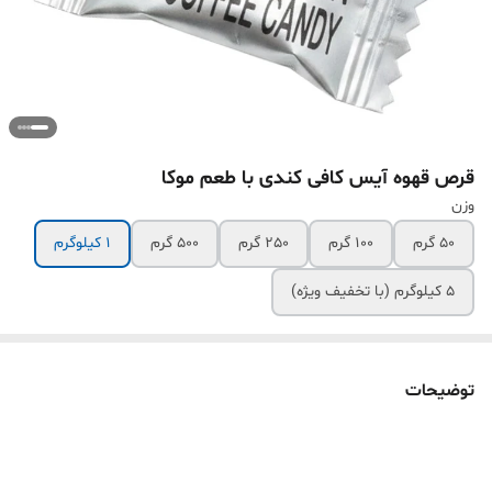
قرص قهوه آیس کافی کندی با طعم موکا
وزن
50 گرم
100 گرم
250 گرم
500 گرم
1 کیلوگرم
5 کیلوگرم (با تخفیف ویژه)
توضیحات