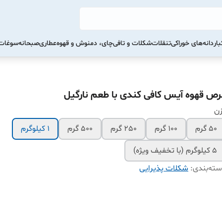
ار
دانه‌های خوراکی
تنقلات
شکلات و تافی
چای، دمنوش و قهوه
عطاری
صبحانه
سوغات 
رص قهوه آیس کافی کندی با طعم نارگیل
زن
50 گرم
100 گرم
250 گرم
500 گرم
1 کیلوگرم
5 کیلوگرم (با تخفیف ویژه)
ته‌بندی
:
شکلات پذیرایی