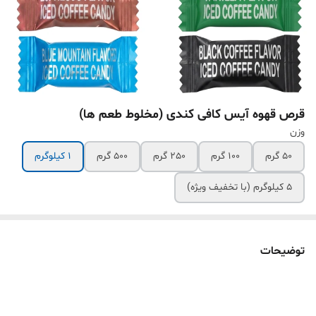
قرص قهوه آیس کافی کندی (مخلوط طعم ها)
وزن
50 گرم
100 گرم
250 گرم
500 گرم
1 کیلوگرم
5 کیلوگرم (با تخفیف ویژه)
توضیحات