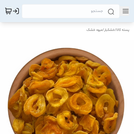
پسته کالا
/
خشکبار
/
میوه خشک