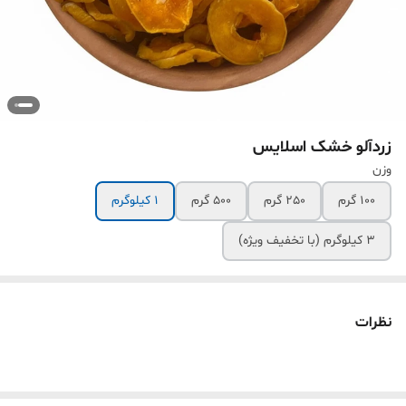
زردآلو خشک اسلایس
وزن
100 گرم
250 گرم
500 گرم
1 کیلوگرم
3 کیلوگرم (با تخفیف ویژه)
نظرات