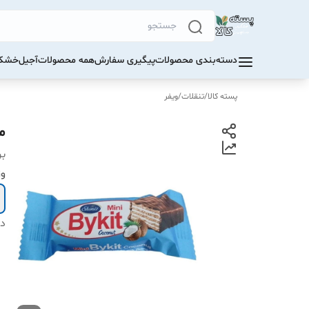
دسته‌بندی محصولات
پیگیری سفارش
همه محصولات
آجیل
خشکب
پسته کالا
/
تنقلات
/
ویفر
م
بر
و
دس