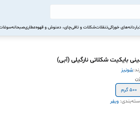
ار
دانه‌های خوراکی
تنقلات
شکلات و تافی
چای، دمنوش و قهوه
عطاری
صبحانه
سوغات 
ینی بایکیت شکلاتی نارگیلی (آبی)
ند:
شونیز
زن
500 گرم
ته‌بندی
:
ویفر