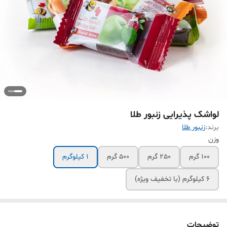
لواشک پذیرایی زنبور طلا
برند:
زنبور طلا
وزن
100 گرم
250 گرم
500 گرم
1 کیلوگرم
6 کیلوگرم (با تخفیف ویژه)
توضیحات