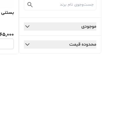
بستنی 
موجودی
065,000
محدوده قیمت