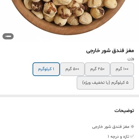
مغز فندق شور خارجی
وزن
100 گرم
250 گرم
500 گرم
1 کیلوگرم
5 کیلوگرم (با تخفیف ویژه)
توضیحات
❇️ مغز فندق شور خارجی
✅ تازه و درجه 1