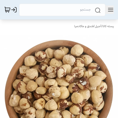
پسته کالا
/
آجیل
/
فندق و ماکادمیا