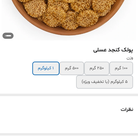
پولک کنجد عسلی
وزن
100 گرم
250 گرم
500 گرم
1 کیلوگرم
5 کیلوگرم (با تخفیف ویژه)
نظرات