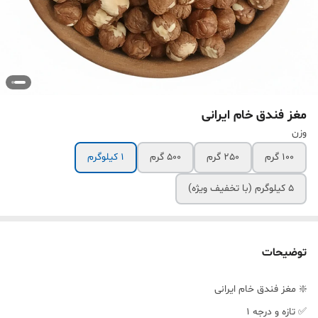
مغز فندق خام ایرانی
وزن
100 گرم
250 گرم
500 گرم
1 کیلوگرم
5 کیلوگرم (با تخفیف ویژه)
توضیحات
❇️ مغز فندق خام ایرانی
✅ تازه و درجه 1